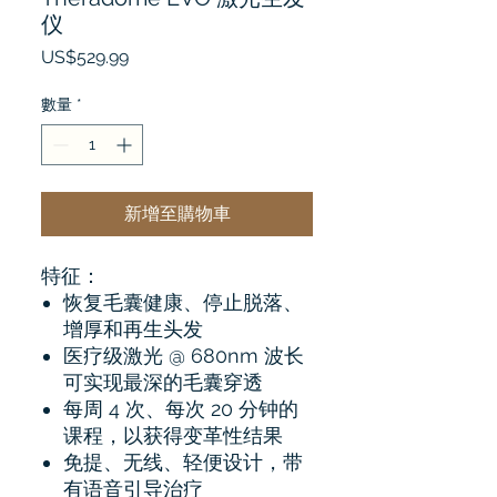
仪
價
US$529.99
格
數量
*
新增至購物車
特征：
恢复毛囊健康、停止脱落、
增厚和再生头发
医疗级激光 @ 680nm 波长
可实现最深的毛囊穿透
每周 4 次、每次 20 分钟的
课程，以获得变革性结果
免提、无线、轻便设计，带
有语音引导治疗