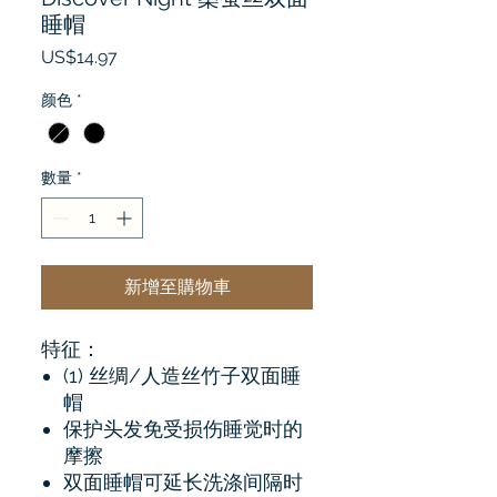
睡帽
價
US$14.97
格
颜色
*
數量
*
新增至購物車
特征：
(1) 丝绸/人造丝竹子双面睡
帽
保护头发免受损伤睡觉时的
摩擦
双面睡帽可延长洗涤间隔时