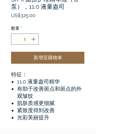
泵），11.0 液量盎司
價
US$325.00
格
數量
*
新增至購物車
特征：
11.0 液量盎司精华
有助于改善斑点和斑点的外
观皱纹
肌肤质感更细腻
紧致度得到改善
光彩美丽提升