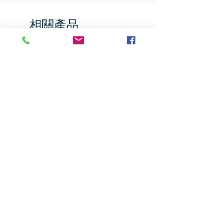
相關產品
Jumbo Pumpkin
Hernan Food Musang K
Durian, 21.2 oz
價格
US$9.35
價格
US$39.76