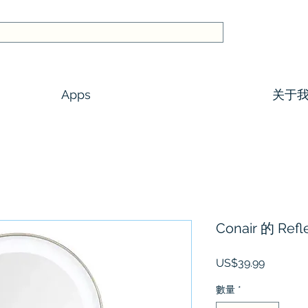
Apps
关于
Conair 的 Ref
價
US$39.99
格
數量
*