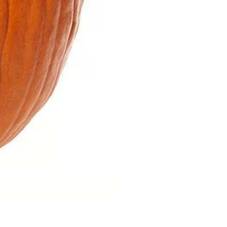
Hernan Food Musang King Dur
價格