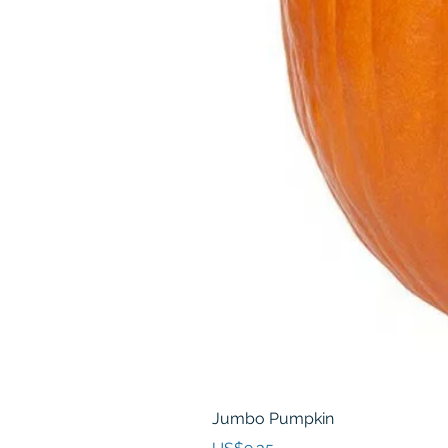
Jumbo Pumpkin
價格