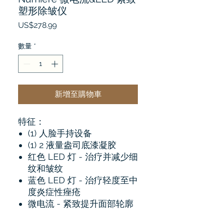
塑形除皱仪
價
US$278.99
格
數量
*
新增至購物車
特征：
(1) 人脸手持设备
(1) 2 液量盎司底漆凝胶
红色 LED 灯 - 治疗并减少细
纹和皱纹
蓝色 LED 灯 - 治疗轻度至中
度炎症性痤疮
微电流 - 紧致提升面部轮廓