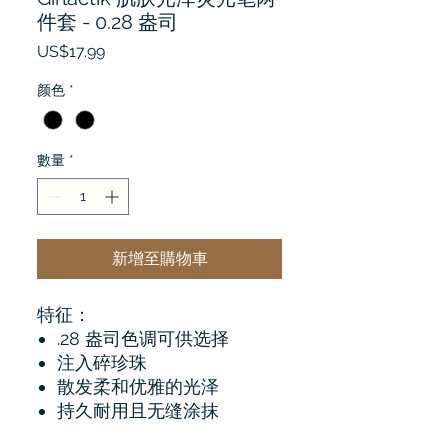
件套 - 0.28 盎司
價
US$17.99
格
颜色
*
數量
*
新增至購物車
特征：
.28 盎司色调可供选择
注入碎珍珠
散发柔和优雅的光泽
持久耐用且无缝涂抹