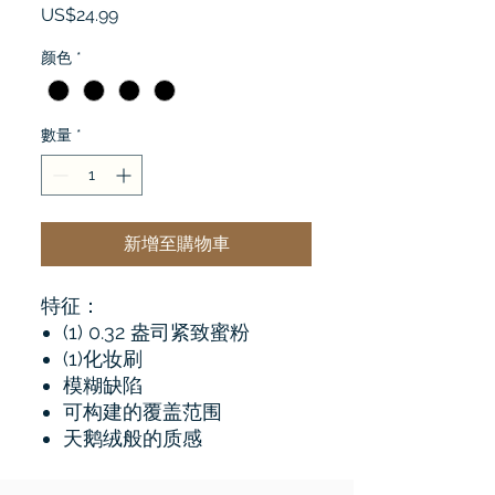
價
US$24.99
格
颜色
*
數量
*
新增至購物車
特征：
(1) 0.32 盎司紧致蜜粉
(1)化妆刷
模糊缺陷
可构建的覆盖范围
天鹅绒般的质感