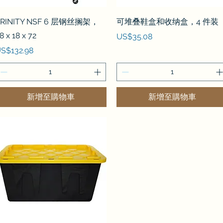
快速瀏覽
快速瀏覽
RINITY NSF 6 层钢丝搁架，
可堆叠鞋盒和收纳盒，4 件装
8 x 18 x 72
價格
US$35.08
價格
S$132.98
新增至購物車
新增至購物車