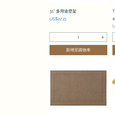
快速瀏覽
31” 多用途壁架
T
4
價格
US$22.21
U
新增至購物車