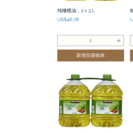
快速瀏覽
纯橄榄油，2 x 3 L
價格
US$46.78
U
新增至購物車