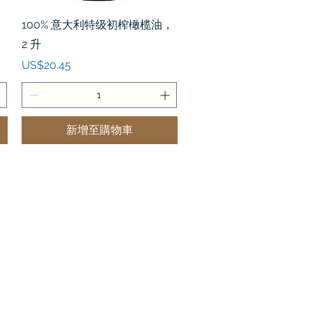
快速瀏覽
，
100% 意大利特级初榨橄榄油，
2 升
價格
US$20.45
新增至購物車