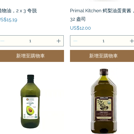
快速瀏覽
快速瀏覽
植物油，2 x 3 夸脱
Primal Kitchen 鳄梨油蛋黄酱
32 盎司
價格
S$15.19
價格
US$12.00
新增至購物車
新增至購物車