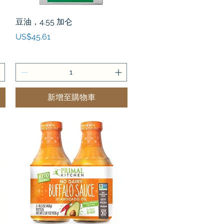
快速瀏覽
豆油，4.55 加仑
價格
US$45.61
新增至購物車