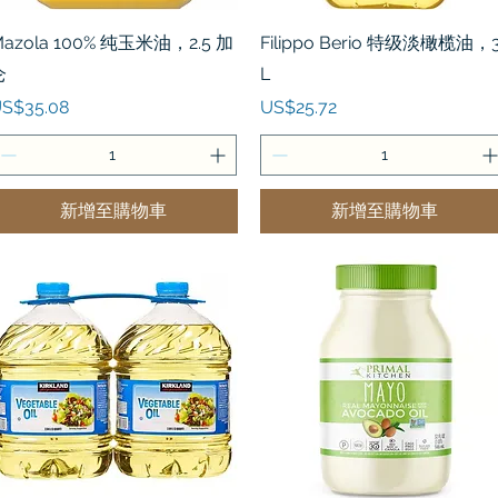
快速瀏覽
快速瀏覽
azola 100% 纯玉米油，2.5 加
Filippo Berio 特级淡橄榄油，
仑
L
價格
價格
S$35.08
US$25.72
新增至購物車
新增至購物車