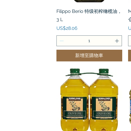
快速瀏覽
Filippo Berio 特级初榨橄榄油，
M
3 L
價格
US$28.06
U
新增至購物車