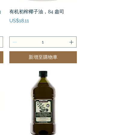
快速瀏覽
3
有机初榨椰子油，84 盎司
價格
US$18.11
新增至購物車