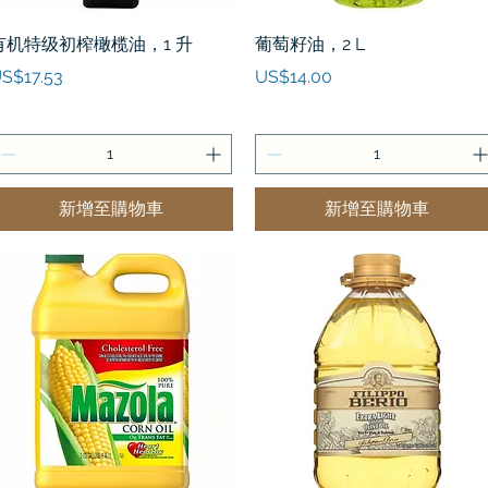
快速瀏覽
快速瀏覽
有机特级初榨橄榄油，1 升
葡萄籽油，2 L
價格
價格
S$17.53
US$14.00
新增至購物車
新增至購物車