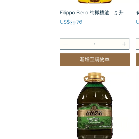
快速瀏覽
Filippo Berio 纯橄榄油，5 升
價格
US$39.76
U
新增至購物車