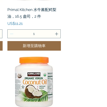
快速瀏覽
Primal Kitchen 水牛酱配鳄梨
油，16.5 盎司，2 件
價格
US$11.21
新增至購物車