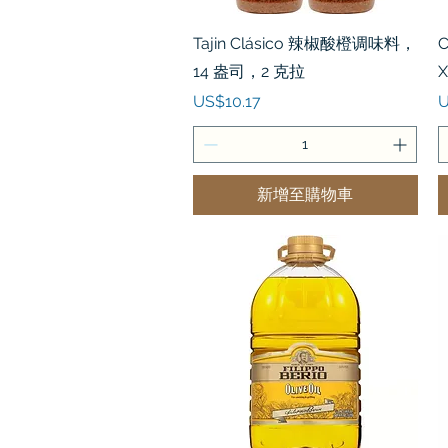
快速瀏覽
Tajin Clásico 辣椒酸橙调味料，
14 盎司，2 克拉
X
價格
US$10.17
U
新增至購物車