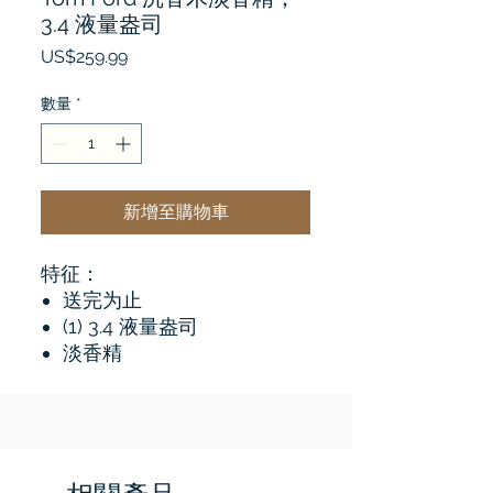
3.4 液量盎司
價
US$259.99
格
數量
*
新增至購物車
特征：
送完为止
(1) 3.4 液量盎司
淡香精