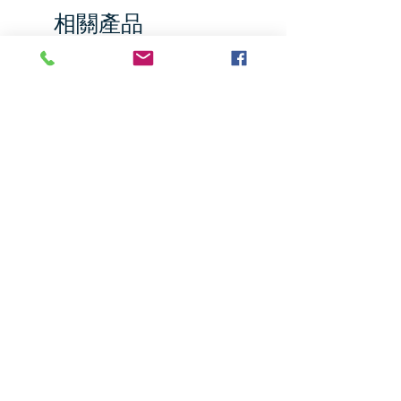
相關產品
Jumbo Pumpkin
Hernan Food Musang K
Durian, 21.2 oz
價格
US$9.35
價格
US$39.76