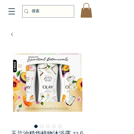
玉兰油精华植物沐浴露 23.6