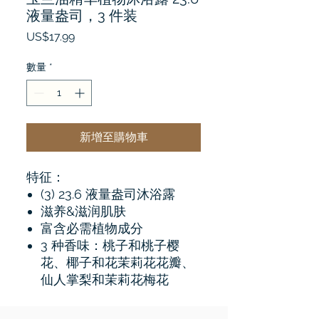
液量盎司，3 件装
價
US$17.99
格
數量
*
新增至購物車
特征：
(3) 23.6 液量盎司沐浴露
滋养&滋润肌肤
富含必需植物成分
3 种香味：桃子和桃子樱
花、椰子和花茉莉花花瓣、
仙人掌梨和茉莉花梅花