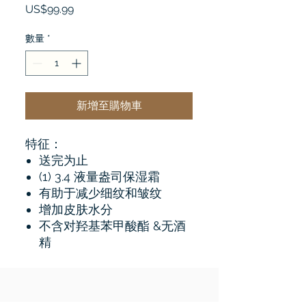
價
US$99.99
格
數量
*
新增至購物車
特征：
送完为止
(1) 3.4 液量盎司保湿霜
有助于减少细纹和皱纹
增加皮肤水分
不含对羟基苯甲酸酯 &无酒
精