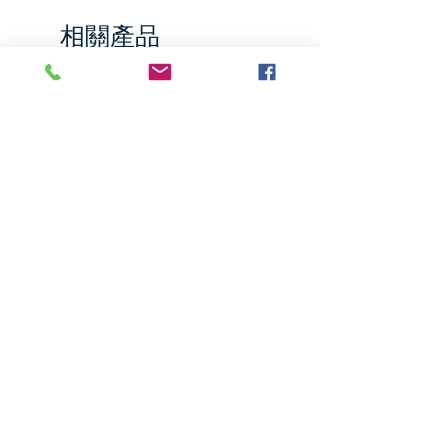
相關產品
Jumbo Pumpkin
Hernan Food Musang K
Durian, 21.2 oz
價格
US$9.35
價格
US$39.76