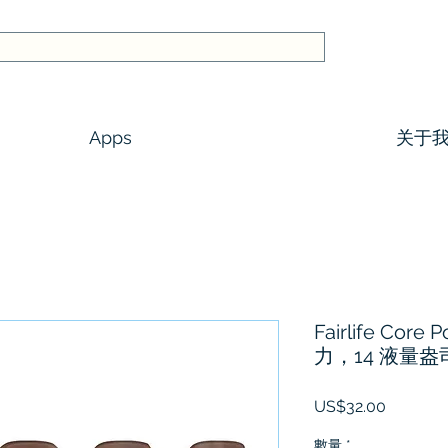
Apps
关于
Fairlife Co
力，14 液量盎
價
US$32.00
格
數量
*