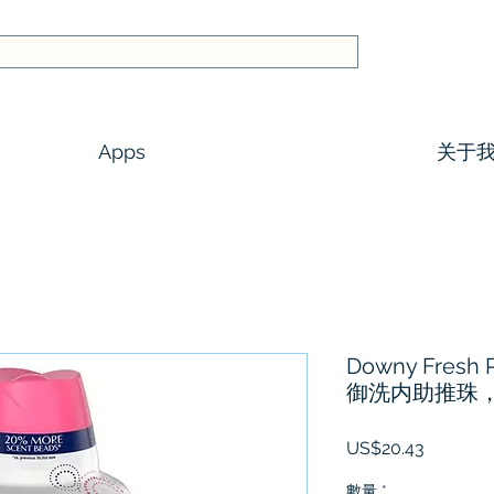
Apps
关于
Downy Fres
御洗内助推珠，Apr
價
US$20.43
格
數量
*