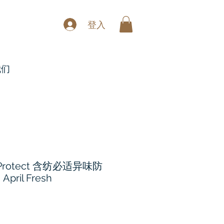
登入
我们
h Protect 含纺必适异味防
il Fresh