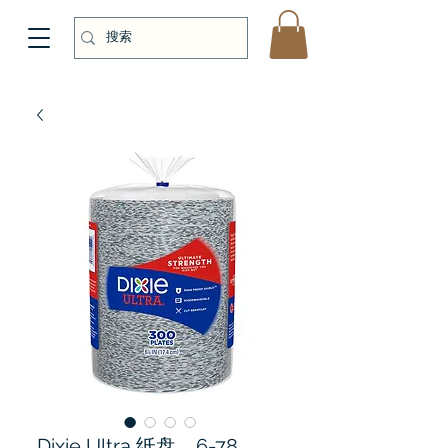
Dixie Ultra 纸盘，6-78，