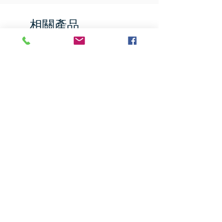
相關產品
Jumbo Pumpkin
Hernan Food Musang K
Durian, 21.2 oz
價格
US$9.35
價格
US$39.76