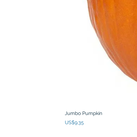
Jumbo Pumpkin
價格
US$9.35