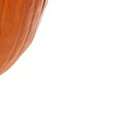
Hernan Food Musang King Dur
價格
US$39.76