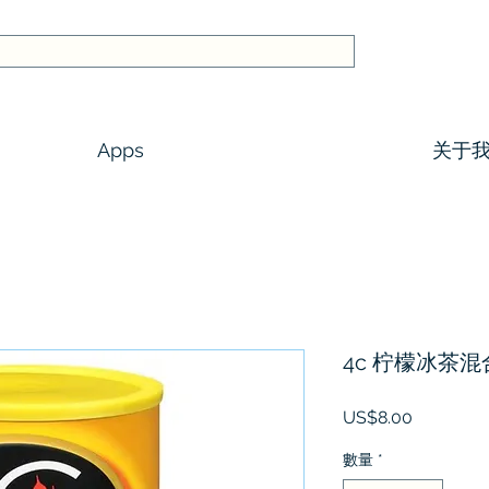
Apps
关于
4c 柠檬冰茶混合
價
US$8.00
格
數量
*