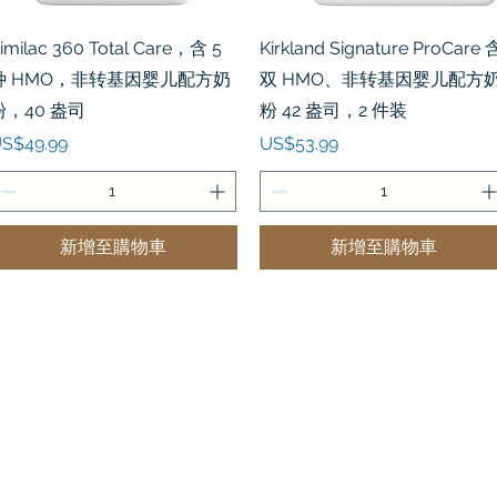
快速瀏覽
快速瀏覽
imilac 360 Total Care，含 5
Kirkland Signature ProCare 
种 HMO，非转基因婴儿配方奶
双 HMO、非转基因婴儿配方
粉，40 盎司
粉 42 盎司，2 件装
價格
價格
S$49.99
US$53.99
新增至購物車
新增至購物車