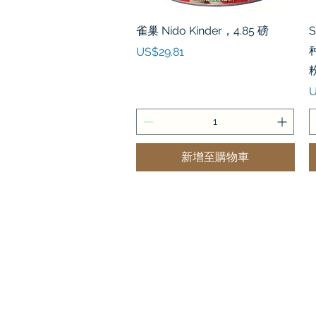
快速瀏覽
雀巢 Nido Kinder，4.85 磅
S
價格
US$29.81
U
新增至購物車