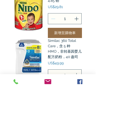
4.85 磅
價格
US$29.81
新增至購物車
Similac 360 Total
Care，含 5 种
HMO，非转基因婴儿
配方奶粉，40 盎司
價格
US$49.99
新增至購物車
Kirkland Signature
ProCare 含双
HMO、非转基因婴儿
配方奶粉 42 盎司，2
件装
價格
US$53.99