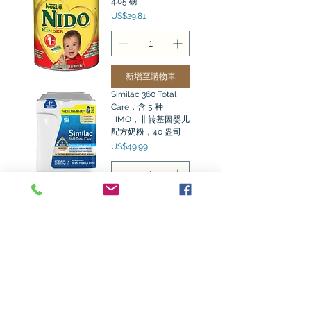
4.85 磅
價格
US$29.81
新增至購物車
Similac 360 Total
Care，含 5 种
HMO，非转基因婴儿
配方奶粉，40 盎司
價格
US$49.99
新增至購物車
Kirkland Signature
ProCare 含双
HMO、非转基因婴儿
配方奶粉 42 盎司，2
件装
價格
US$53.99