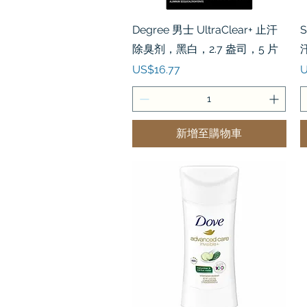
快速瀏覽
Degree 男士 UltraClear+ 止汗
S
除臭剂，黑白，2.7 盎司，5 片
汗
價格
US$16.77
U
新增至購物車