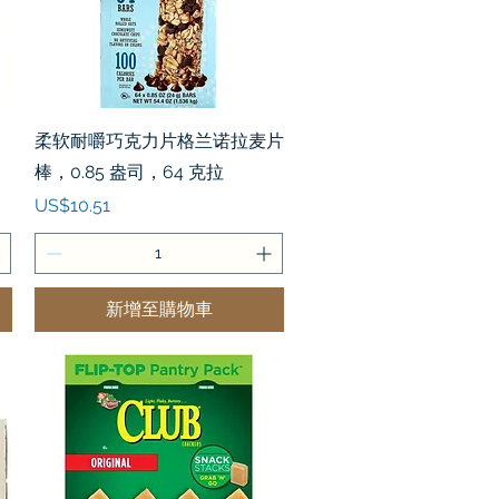
快速瀏覽
柔软耐嚼巧克力片格兰诺拉麦片
棒，0.85 盎司，64 克拉
價格
US$10.51
新增至購物車