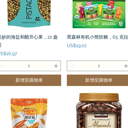
快速瀏覽
快速瀏覽
美妙的海盐和醋开心果，22 盎
黑森林有机小熊软糖，65 克
司
價格
US$19.02
價格
S$16.97
新增至購物車
新增至購物車