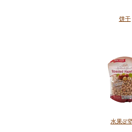
饼干
水果&