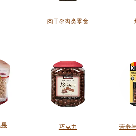
肉干&肉类零食
坚果
巧克力
营养