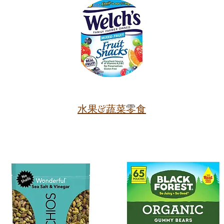
水果&蔬菜零食