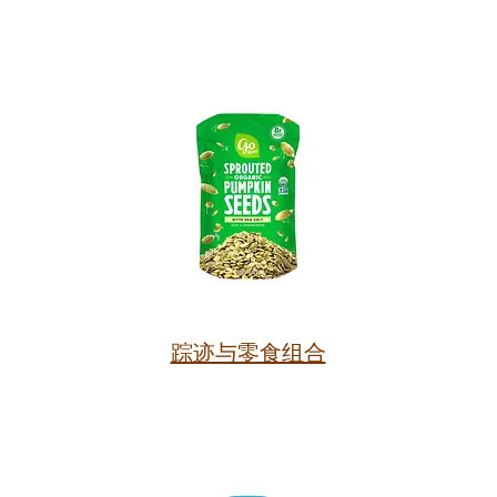
踪迹与零食组合