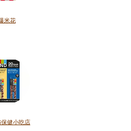
爆米花
与保健小吃店