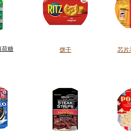
薄荷糖
饼干
芯片