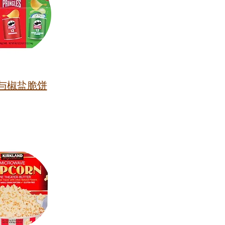
与椒盐脆饼