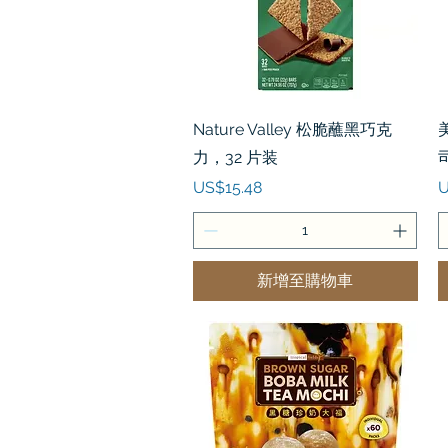
快速瀏覽
Nature Valley 松脆蘸黑巧克
力，32 片装
價格
US$15.48
U
新增至購物車