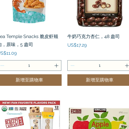
快速瀏覽
快速瀏覽
ea Temple Snacks 脆皮虾颊
牛奶巧克力杏仁，48 盎司
肉，原味，5 盎司
價格
US$17.29
價格
S$11.09
新增至購物車
新增至購物車