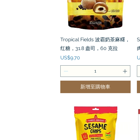
快速瀏覽
Tropical Fields 波霸奶茶麻糬，
S
红糖，31.8 盎司，60 克拉
價格
US$9.70
U
新增至購物車